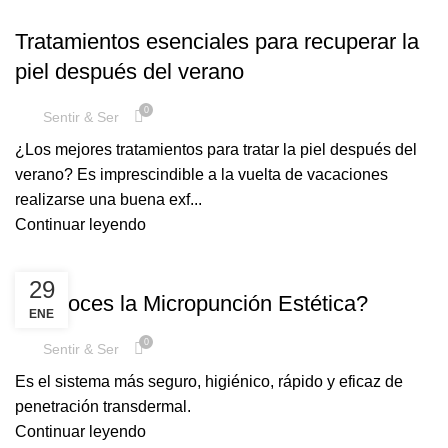
,
MANCHAS
REGENERACIÓN
Tratamientos esenciales para recuperar la
piel después del verano
0
Sentir & Ser
¿Los mejores tratamientos para tratar la piel después del
verano? Es imprescindible a la vuelta de vacaciones
realizarse una buena exf...
Continuar leyendo
,
,
,
ANTI-ARRUGAS
FACIAL
NOTICIAS
REGENERACIÓN
29
¿Conoces la Micropunción Estética?
ENE
0
Sentir & Ser
Es el sistema más seguro, higiénico, rápido y eficaz de
penetración transdermal.
Continuar leyendo