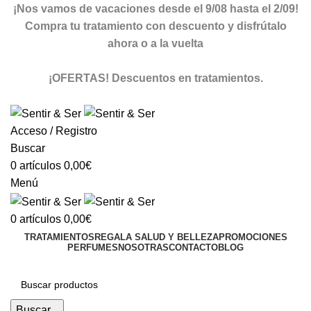
¡Nos vamos de vacaciones desde el 9/08 hasta el 2/09!
Compra tu tratamiento con descuento y disfrútalo
ahora o a la vuelta
ver descuentos
¡OFERTAS! Descuentos en tratamientos.
descuentos
Acceso / Registro
Buscar
0
artículos
0,00
€
Menú
0
artículos
0,00
€
TRATAMIENTOS
REGALA SALUD Y BELLEZA
PROMOCIONES
PERFUMES
NOSOTRAS
CONTACTO
BLOG
TIENDA ONLINE
Buscar...