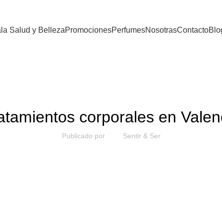
la Salud y Belleza
Promociones
Perfumes
Nosotras
Contacto
Blo
NOTICIAS
atamientos corporales en Valen
Publicado por
Sentir & Ser