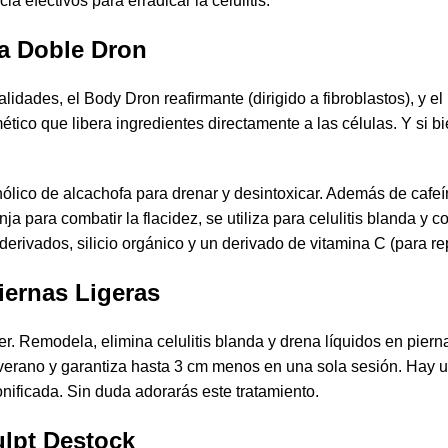
a efectivos para erradicar la celulitis.
ía Doble Dron
dades, el Body Dron reafirmante (dirigido a fibroblastos), y el B
tico que libera ingredientes directamente a las células. Y si 
ohólico de alcachofa para drenar y desintoxicar. Además de cafeí
ja para combatir la flacidez, se utiliza para celulitis blanda y
derivados, silicio orgánico y un derivado de vitamina C (para rep
iernas Ligeras
er
. Remodela, elimina celulitis blanda y drena líquidos en piern
l verano y garantiza hasta 3 cm menos en una sola sesión. Hay u
nificada. Sin duda adorarás este tratamiento.
ulpt Destock