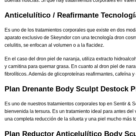
buenas noticias. Sí que hay tratamientos corporales en Valenci
Anticelulítico / Reafirmante Tecnolog
Es uno de los tratamientos corporales que existe en dos modali
aparato exclusivo de Skeyndor con una tecnología dron cosmé
celulitis, se enfocan al volumen o a la flacidez.
En el caso del dron piel de naranja, utiliza extracto hidroalc
y carnitina para quemar grasa. En cuanto al dron piel de naran
fibrolíticos. Además de glicoproteínas reafirmantes, cafeína y 
Plan Drenante Body Sculpt Destock P
Es uno de nuestros tratamientos corporales top en
Sentir & S
bienvenida la tersura. Es un tratamiento ideal para antes de
una completa reducción de la silueta y una piel mucho más to
Plan Reductor Anticelulítico Body Sc