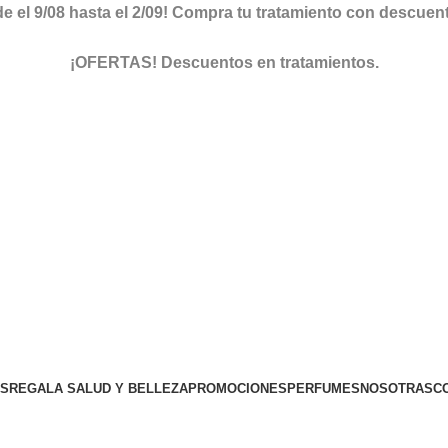
el 9/08 hasta el 2/09! Compra tu tratamiento con descuento 
ver descuentos
¡OFERTAS! Descuentos en tratamientos.
descuentos
OS
REGALA SALUD Y BELLEZA
PROMOCIONES
PERFUMES
NOSOTRAS
C
TIENDA ONLINE