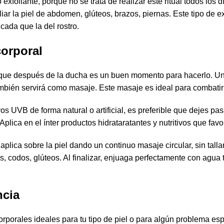
foliante, porque no se trata de realizar este ritual todos los d
ar la piel de abdomen, glúteos, brazos, piernas. Este tipo de e
cada que la del rostro.
corporal
r lo que después de la ducha es un buen momento para hacerlo. 
bién servirá como masaje. Este masaje es ideal para combatir la
os UVB de forma natural o artificial, es preferible que dejes pas
Aplica en el ínter productos hidrataratantes y nutritivos que favo
y aplica sobre la piel dando un continuo masaje circular, sin tal
as, codos, glúteos. Al finalizar, enjuaga perfectamente con agua
ncia
corporales
ideales para tu tipo de piel o para algún problema es