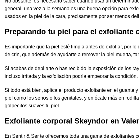
No obstante, es necesario saber cuándo usar un determinado ex
general, una vez a la semana es una buena opción para exfoli
usados en la piel de la cara, precisamente por ser menos deli
Preparando tu piel para el exfoliante 
Es importante que la piel esté limpia antes de exfoliar, po
de crin, que además de ayudarte a remover la piel muerta, tam
Si acabas de depilarte o has recibido la exposición de los ray
incluso irritada y la exfoliación podría empeorar la condición. 
Si todo está bien, aplica el producto exfoliante en el guante 
piel como los senos o los genitales, y enfócate más en rodill
golpecitos suaves tu piel.
Exfoliante corporal Skeyndor en Vale
En Sentir & Ser te ofrecemos toda una gama de
exfoliantes 