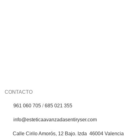
Crema específica manchas 15ml Urban Wh
CONTACTO
961 060 705
/
685 021 355
info@esteticaavanzadasentiryser.com
Calle Cirilo Amorós, 12 Bajo. Izda 46004 Valencia