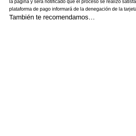
la página y será notificado que el proceso se realizó satisf
plataforma de pago informará de la denegación de la tarjet
También te recomendamos…
Crema reparadora de manos 75ml Urban W