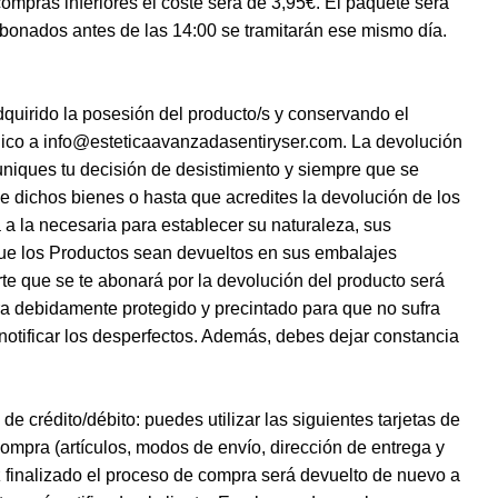
ompras inferiores el coste será de 3,95€. El paquete será
abonados antes de las 14:00 se tramitarán ese mismo día.
quirido la posesión del producto/s y conservando el
ónico a info@esteticaavanzadasentiryser.com. La devolución
uniques tu decisión de desistimiento y siempre que se
e dichos bienes o hasta que acredites la devolución de los
 a la necesaria para establecer su naturaleza, sus
 que los Productos sean devueltos en sus embalajes
rte que se te abonará por la devolución del producto será
a debidamente protegido y precintado para que no sufra
notificar los desperfectos. Además, debes dejar constancia
crédito/débito: puedes utilizar las siguientes tarjetas de
mpra (artículos, modos de envío, dirección de entrega y
z finalizado el proceso de compra será devuelto de nuevo a