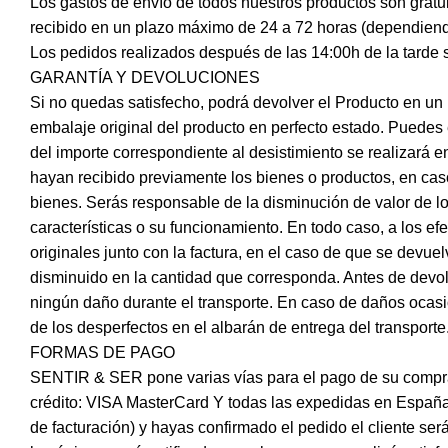
Los gastos de envío de todos nuestros productos son gratui
recibido en un plazo máximo de 24 a 72 horas (dependiendo
Los pedidos realizados después de las 14:00h de la tarde se
GARANTÍA Y DEVOLUCIONES
Si no quedas satisfecho, podrá devolver el Producto en un
embalaje original del producto en perfecto estado. Puedes
del importe correspondiente al desistimiento se realizará 
hayan recibido previamente los bienes o productos, en caso
bienes. Serás responsable de la disminución de valor de lo
características o su funcionamiento. En todo caso, a los e
originales junto con la factura, en el caso de que se devue
disminuido en la cantidad que corresponda. Antes de devo
ningún daño durante el transporte. En caso de daños ocasio
de los desperfectos en el albarán de entrega del transporte
FORMAS DE PAGO
SENTIR & SER pone varias vías para el pago de su compra en
crédito: VISA MasterCard Y todas las expedidas en España 
de facturación) y hayas confirmado el pedido el cliente s