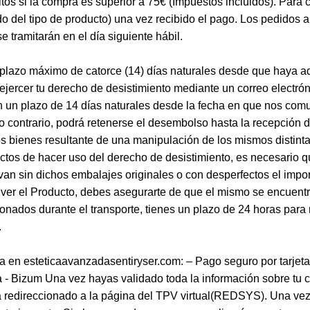
tos si la compra es superior a 75€ (Impuestos incluidos). Para c
 del tipo de producto) una vez recibido el pago. Los pedidos 
 tramitarán en el día siguiente hábil.
 plazo máximo de catorce (14) días naturales desde que haya ad
 ejercer tu derecho de desistimiento mediante un correo electr
en un plazo de 14 días naturales desde la fecha en que nos com
 contrario, podrá retenerse el desembolso hasta la recepción d
s bienes resultante de una manipulación de los mismos distinta
fectos de hacer uso del derecho de desistimiento, es necesario
lvan sin dichos embalajes originales o con desperfectos el impo
lver el Producto, debes asegurarte de que el mismo se encuentr
nados durante el transporte, tienes un plazo de 24 horas para 
.
 esteticaavanzadasentiryser.com: – Pago seguro por tarjeta de 
- Bizum Una vez hayas validado toda la información sobre tu co
erá redireccionado a la página del TPV virtual(REDSYS). Una ve