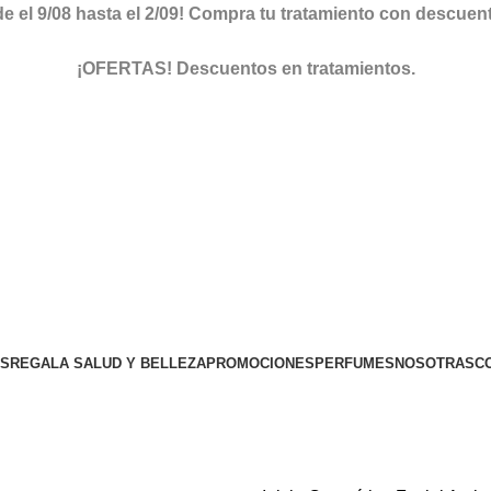
el 9/08 hasta el 2/09! Compra tu tratamiento con descuento 
ver descuentos
¡OFERTAS! Descuentos en tratamientos.
descuentos
OS
REGALA SALUD Y BELLEZA
PROMOCIONES
PERFUMES
NOSOTRAS
C
TIENDA ONLINE