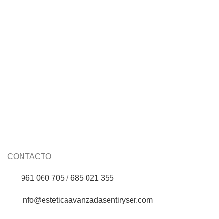
Mousse renovadora 150ml Urban White
Skeyndor
CONTACTO
961 060 705
/
685 021 355
info@esteticaavanzadasentiryser.com