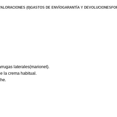
VALORACIONES (0)
GASTOS DE ENVÍO
GARANTÍA Y DEVOLUCIONES
FO
rrugas laterales(marionet).
e la crema habitual.
che.