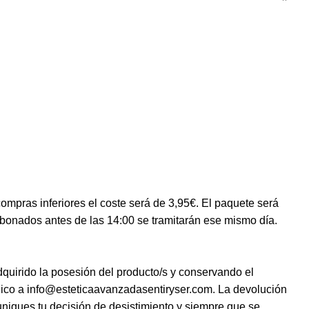
ompras inferiores el coste será de 3,95€. El paquete será
abonados antes de las 14:00 se tramitarán ese mismo día.
quirido la posesión del producto/s y conservando el
ónico a info@esteticaavanzadasentiryser.com. La devolución
uniques tu decisión de desistimiento y siempre que se