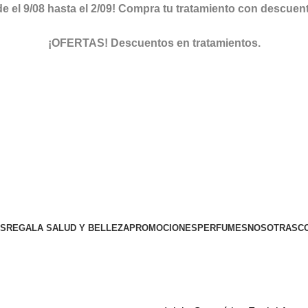
el 9/08 hasta el 2/09! Compra tu tratamiento con descuento 
ver descuentos
¡OFERTAS! Descuentos en tratamientos.
descuentos
OS
REGALA SALUD Y BELLEZA
PROMOCIONES
PERFUMES
NOSOTRAS
C
TIENDA ONLINE