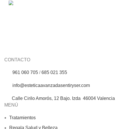
Stick corrector purificante Clear Balance
Skeyndor
CONTACTO
961 060 705
/
685 021 355
info@esteticaavanzadasentiryser.com
Calle Cirilo Amorós, 12 Bajo. Izda 46004 Valencia
MENÚ
Tratamientos
Regala Salud y Belleza