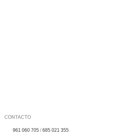
Crema pieles normales a grasas –
Aquatherm
CONTACTO
961 060 705
/
685 021 355