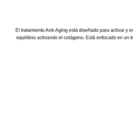
El tratamiento
Anti-
Aging
está diseñad
o
para activar y e
equilibrio activando el colágeno.
E
stá enfocad
o
en un t