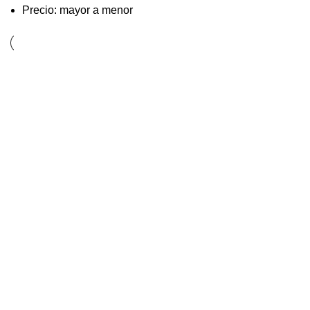
Precio: mayor a menor
Serum energizante
anti-edad Skeyndor
Men