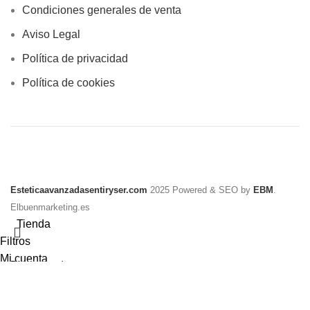
Condiciones generales de venta
Aviso Legal
Política de privacidad
Política de cookies
Esteticaavanzadasentiryser.com
2025 Powered & SEO by
EBM
.
Elbuenmarketing.es
Tienda
Filtros
Mi cuenta
0
artículos
Carrito
Buscar...
Comienza a escribir para ver los productos que estás