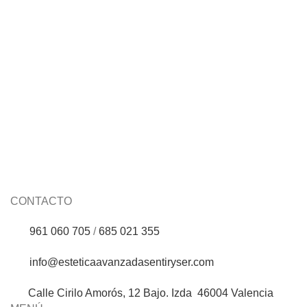
Busto sculptor
250ml Body Sculpt
Skeyndor
CONTACTO
961 060 705
/
685 021 355
info@esteticaavanzadasentiryser.com
Calle Cirilo Amorós, 12 Bajo. Izda 46004 Valencia