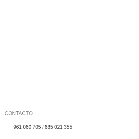
Booster doble dron remodelante Slim
Dron Skeyndor
CONTACTO
961 060 705
/
685 021 355