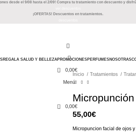
es desde el 9/08 hasta el 2/09! Compra tu tratamiento con descuento y disfrút
ver descuentos
¡OFERTAS! Descuentos en tratamientos.
descuentos
OS
REGALA SALUD Y BELLEZA
PROMOCIONES
PERFUMES
NOSOTRAS
C
TIENDA ONLINE
0
0,00
€
Inicio
Tratamientos
Trata
Menú
Micropunción 
0
0,00
€
55,00
€
Micropuncion facial de ojos y