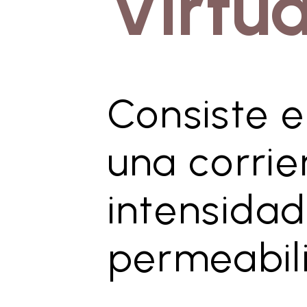
Virtua
Consiste e
una corrie
intensidad
permeabili