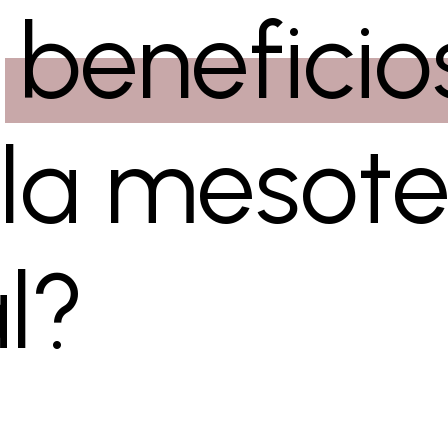
beneficios
 la mesote
al?